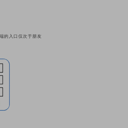
。
P端的入口仅次于朋友